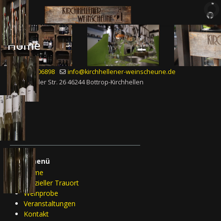
Home
02045 406898
info@kirchhellener-weinscheune.de
Hiesfelder Str. 26 46244 Bottrop-Kirchhellen
____________________________________________
Hauptmenü
Home
offizieller Trauort
Weinprobe
Veranstaltungen
Kontakt